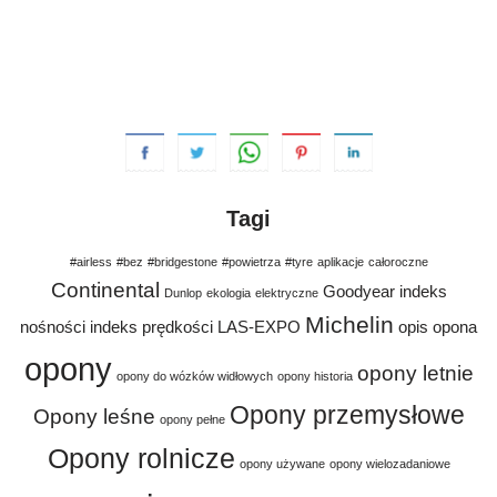
Tagi
#airless
#bez
#bridgestone
#powietrza
#tyre
aplikacje
całoroczne
Continental
Goodyear
indeks
Dunlop
ekologia
elektryczne
Michelin
nośności
indeks prędkości
LAS-EXPO
opis
opona
opony
opony letnie
opony do wózków widłowych
opony historia
Opony przemysłowe
Opony leśne
opony pełne
Opony rolnicze
opony używane
opony wielozadaniowe