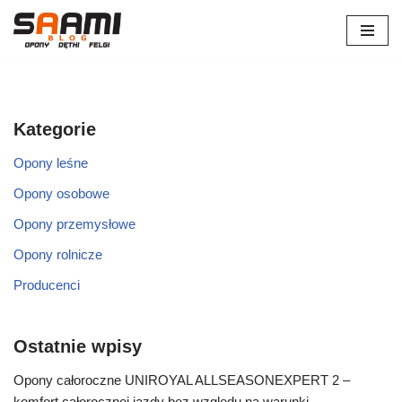
Przejdź
do
treści
Kategorie
Opony leśne
Opony osobowe
Opony przemysłowe
Opony rolnicze
Producenci
Ostatnie wpisy
Opony całoroczne UNIROYAL ALLSEASONEXPERT 2 –
komfort całorocznej jazdy bez względu na warunki