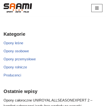
Przejdź
do
treści
Kategorie
Opony leśne
Opony osobowe
Opony przemysłowe
Opony rolnicze
Producenci
Ostatnie wpisy
Opony całoroczne UNIROYAL ALLSEASONEXPERT 2 –
komfort całorocznej jazdy bez względu na warunki