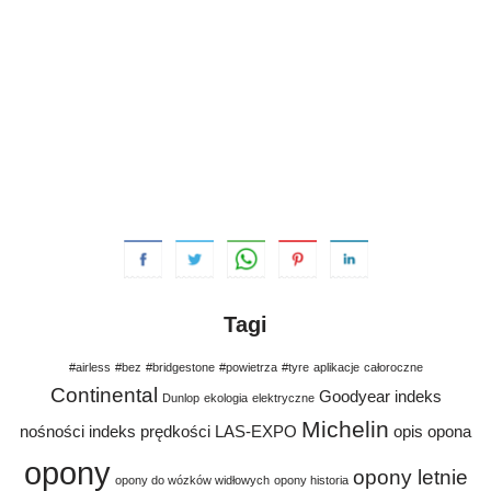
Tagi
#airless
#bez
#bridgestone
#powietrza
#tyre
aplikacje
całoroczne
Continental
Goodyear
indeks
Dunlop
ekologia
elektryczne
Michelin
nośności
indeks prędkości
LAS-EXPO
opis
opona
opony
opony letnie
opony do wózków widłowych
opony historia