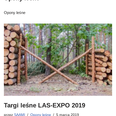
Opony leśne
Targi leśne LAS-EXPO 2019
przez
SAAMI
Opony leśne
5 marca 2019