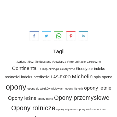
Tagi
#airless
#bez
#bridgestone
#powietrza
#tyre
aplikacje
całoroczne
Continental
Goodyear
indeks
Dunlop
ekologia
elektryczne
Michelin
nośności
indeks prędkości
LAS-EXPO
opis
opona
opony
opony letnie
opony do wózków widłowych
opony historia
Opony przemysłowe
Opony leśne
opony pełne
Opony rolnicze
opony używane
opony wielozadaniowe