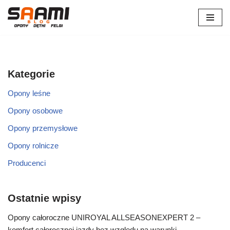
Przejdź
do
treści
Kategorie
Opony leśne
Opony osobowe
Opony przemysłowe
Opony rolnicze
Producenci
Ostatnie wpisy
Opony całoroczne UNIROYAL ALLSEASONEXPERT 2 –
komfort całorocznej jazdy bez względu na warunki