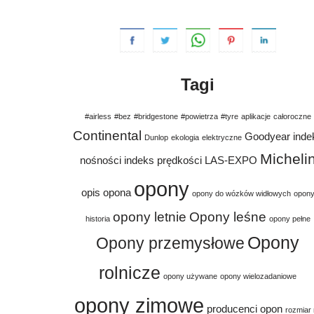
Tagi
#airless
#bez
#bridgestone
#powietrza
#tyre
aplikacje
całoroczne
Continental
Goodyear
inde
Dunlop
ekologia
elektryczne
Micheli
nośności
indeks prędkości
LAS-EXPO
opony
opis
opona
opony do wózków widłowych
opon
opony letnie
Opony leśne
historia
opony pełne
Opony
Opony przemysłowe
rolnicze
opony używane
opony wielozadaniowe
opony zimowe
producenci opon
rozmiar