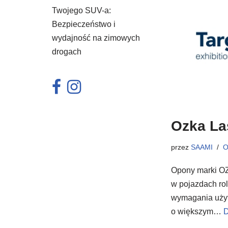
Twojego SUV-a:
Bezpieczeństwo i
wydajność na zimowych
drogach
Ozka Las
przez
SAAMI
O
Opony marki OZ
w pojazdach ro
wymagania użyt
o większym…
D