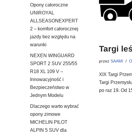
Opony całoroczne
UNIROYAL
ALLSEASONEXPERT
2 – komfort całorocznej
jazdy bez względu na
warunki
Targi l
NEXEN WINGUARD
przez
SAAMI
O
SPORT 2 SUV 255/55
R18 XL 109 V –
XIX Targi Prz
Innowacyjność i
Targi Przemysł
Bezpieczeństwo w
po raz 19. Od
Jednym Modelu
Dlaczego warto wybrać
opony zimowe
MICHELIN PILOT
ALPIN 5 SUV dla