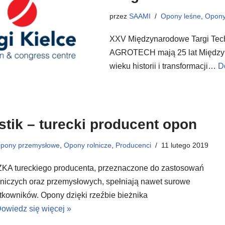
przez
SAAMI
Opony leśne
,
Opony
XXV Międzynarodowe Targi Tech
AGROTECH mają 25 lat Międzyna
wieku historii i transformacji…
D
tik – turecki producent opon
pony przemysłowe
,
Opony rolnicze
,
Producenci
11 lutego 2019
KA tureckiego producenta, przeznaczone do zastosowań
lniczych oraz przemysłowych, spełniają nawet surowe
kowników. Opony dzięki rzeźbie bieżnika
owiedz się więcej »