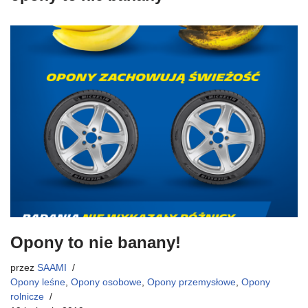
Opony to nie banany!
przez
SAAMI
Opony leśne
,
Opony osobowe
,
Opony przemysłowe
,
Opony
rolnicze