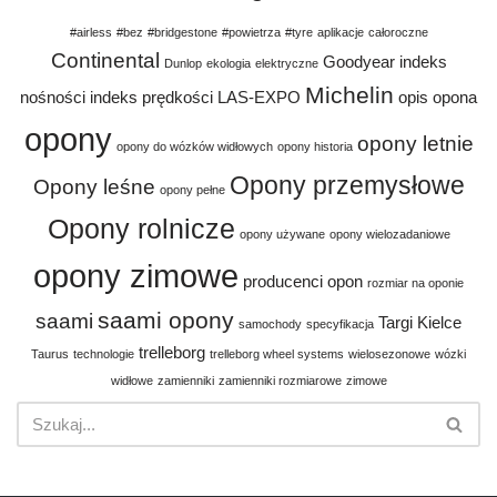
#airless
#bez
#bridgestone
#powietrza
#tyre
aplikacje
całoroczne
Continental
Goodyear
indeks
Dunlop
ekologia
elektryczne
Michelin
nośności
indeks prędkości
LAS-EXPO
opis
opona
opony
opony letnie
opony do wózków widłowych
opony historia
Opony przemysłowe
Opony leśne
opony pełne
Opony rolnicze
opony używane
opony wielozadaniowe
opony zimowe
producenci opon
rozmiar na oponie
saami opony
saami
Targi Kielce
samochody
specyfikacja
trelleborg
Taurus
technologie
trelleborg wheel systems
wielosezonowe
wózki
widłowe
zamienniki
zamienniki rozmiarowe
zimowe