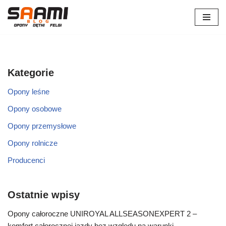
Przejdź
do
treści
Kategorie
Opony leśne
Opony osobowe
Opony przemysłowe
Opony rolnicze
Producenci
Ostatnie wpisy
Opony całoroczne UNIROYAL ALLSEASONEXPERT 2 –
komfort całorocznej jazdy bez względu na warunki